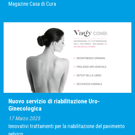
Magazine Casa di Cura
Nuovo servizio di riabilitazione Uro-
Ginecologica
17 Marzo 2025
Innovativi trattamenti per la riabilitazione del pavimento
pelvico