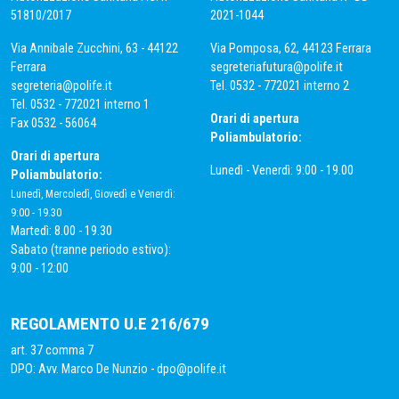
51810/2017
2021-1044
Via Annibale Zucchini, 63 - 44122
Via Pomposa, 62, 44123 Ferrara
Ferrara
segreteriafutura@polife.it
segreteria@polife.it
Tel. 0532 - 772021 interno 2
Tel. 0532 - 772021 interno 1
Orari di apertura
Fax 0532 - 56064
Poliambulatorio:
Orari di apertura
Lunedì - Venerdì: 9:00 - 19.00
Poliambulatorio:
Lunedì, Mercoledì, Giovedì e Venerdì:
9:00 - 19.30
Martedì: 8.00 - 19.30
Sabato (tranne periodo estivo):
9:00 - 12:00
REGOLAMENTO U.E 216/679
art. 37 comma 7
DPO: Avv. Marco De Nunzio -
dpo@polife.it