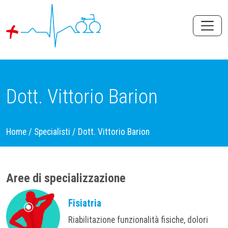
Dott. Vittorio Barion
Home
/
Specialisti
/
Dott. Vittorio Barion
Aree di specializzazione
Fisiatria
Riabilitazione funzionalità fisiche, dolori